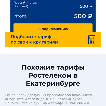
Первый платеж
500
₽
(Разовый)
500
₽
Итого
К подключению
Подберите тариф
по своим критериям
Похожие тарифы
Ростелеком в
Екатеринбурге
Список всех доступных провайдеров домашнего
интернета и телевидения в Екатеринбурге.
Ознакомьтесь с лучшими тарифами, акциями и