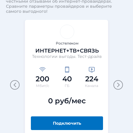
честными отзывами об интернет-провайдерах.
Сравните параметры провайдеров и выберите
самого выгодного!
Ростелеком
ИНТЕРНЕТ+ТВ+СВЯЗЬ
Технологии выгоды. Тест-драйв
200
40
224
Мбит/с
ГБ
Канала
М
0 руб/мес
Подключить