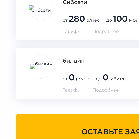
Сибсети
280
100
от
р/мес до
Мби
Тарифы
Подробнее
билайн
0
0
от
р/мес до
Мбит/с
Тарифы
Подробнее
ОСТАВЬТЕ ЗА