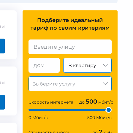
Подберите идеальный
вы
тариф по своим критериям
В квартиру
вы
500
Скорость интернета
до
мбит/с
0 Мбит/с
500 Мбит/с
7
Стоимость в месяц
до
руб