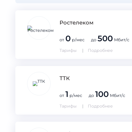
Ростелеком
0
500
от
р/мес до
Мбит/с
Тарифы
Подробнее
ТТК
1
100
от
р/мес до
Мбит/с
Тарифы
Подробнее