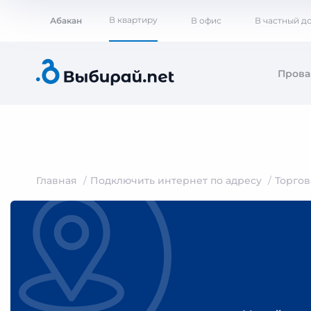
В квартиру
Абакан
В офис
В частный д
Пров
Главная
Подключить интернет по адресу
Торгов