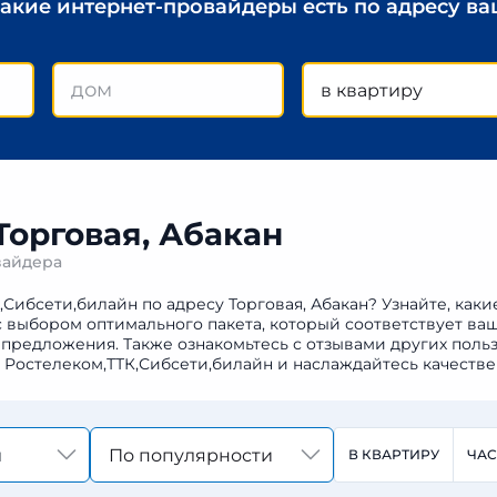
какие интернет-провайдеры есть по адресу в
в квартиру
Торговая, Абакан
вайдера
,Сибсети,билайн по адресу Торговая, Абакан? Узнайте, как
 с выбором оптимального пакета, который соответствует в
предложения. Также ознакомьтесь с отзывами других польз
к Ростелеком,ТТК,Сибсети,билайн и наслаждайтесь качеств
По популярности
В КВАРТИРУ
ЧА