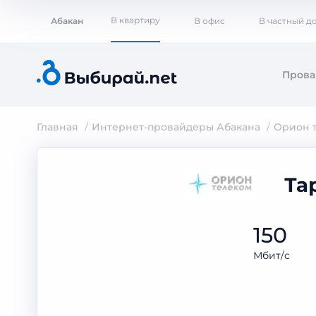
В квартиру
Абакан
В офис
В частный д
Пров
Главная
Интернет-провайдеры Абакана
Орион 
Та
150
Мбит/с