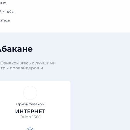
ные
й, чтобы
йтесь
Абакане
 Ознакомьтесь с лучшими
етры провайдеров и
Орион телеком
Орион те
ИНТЕРНЕТ
ИНТЕРН
Orion 1300
Orion Expr