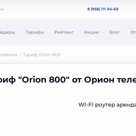
ом
8 (958) 111-94-69
айдеры
Тарифы
Рейтинг
Акции
Блог
О
телеком
Тариф Orion 800
риф "Orion 800" от Орион те
WI-FI роутер аренд