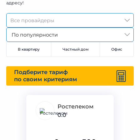
адресу!
По популярности
В квартиру
Частный дом
Офис
Подберите тариф
по своим критериям
Ростелеком
0.0