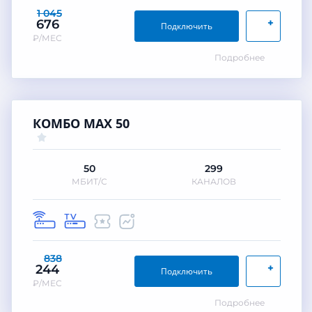
1 045
+
676
Подключить
₽/МЕС
Подробнее
КОМБО MAX 50
50
299
МБИТ/С
КАНАЛОВ
838
+
244
Подключить
₽/МЕС
Подробнее