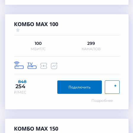
КОМБО MAX 100
100
299
МБИТ/С
КАНАЛОВ
848
+
254
Подключить
₽/МЕС
Подробнее
КОМБО MAX 150