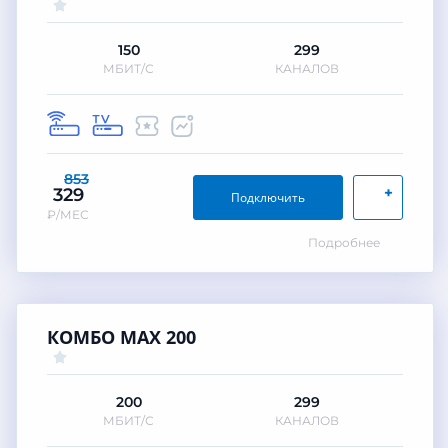
150
299
МБИТ/С
КАНАЛОВ
853
+
329
Подключить
₽/МЕС
Подробнее
КОМБО MAX 200
200
299
МБИТ/С
КАНАЛОВ