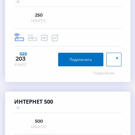
250
МБИТ/С
523
+
203
Подключить
₽/МЕС
Подробнее
ИНТЕРНЕТ 500
500
МБИТ/С