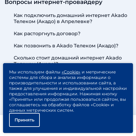
Вопросы интернет-провайдеру
Как подключить домашний интернет Akado
Телеком (Акадо) в Апрелевке?
Как расторгнуть договор?
Как позвонить в Akado Телеком (Акадо)?
Сколько стоит домашний интернет Akado
Телеком (Акадо)?
Мы используем файлы
«Cookie»
и метрические
системы для сбора и анализа информации о
производительности и использовании сайта, а
также для улучшения и индивидуальной настройки
предоставления информации. Нажимая кнопку
«Принять» или продолжая пользоваться сайтом, вы
соглашаетесь на обработку файлов «Cookie» и
данных метрических систем.
ОСТАВЬТЕ ЗАЯВКУ, И МЫ
Принять
ПОМОЖЕМ ВАМ
Помощь
Подключить
Найти тариф
ПОДОБРАТЬ ТАРИФ