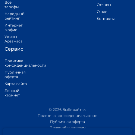
Все
Отзывы
тарифы
О нас
Народный
рейтинг
Контакты
Интернет
в офис
Улицы
Арзамаса
Сервис
Политика
конфиденциальности
Публичная
оферта
Карта сайта
Личный
кабинет
© 2026 Выбирай.net
Политика конфиденциальности
Публичная оферта
Правообладателям
Политика обработки персональных данных