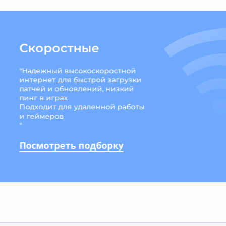
Скоростные
Скоростны
"Надежный высокоскоростной
"Надежный высоко
интернет для быстрой загрузки
интернет для быст
патчей и обновлений, низкий
патчей и обновлен
пинг в играх
пинг в играх
Подходит для уда
Подходит для удаленной работы
и геймеров
и геймеров
"
"
Посмотреть по
Посмотреть подборку