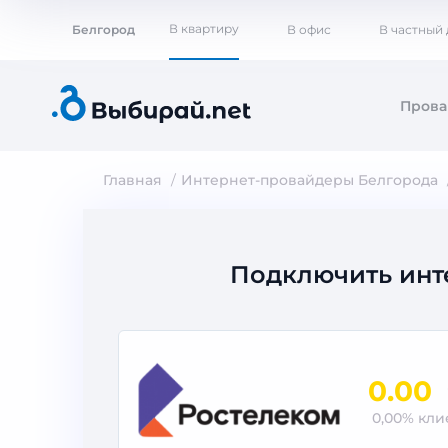
В квартиру
Белгород
В офис
В частный
Пров
Главная
Интернет-провайдеры Белгорода
Подключить инт
0.00
0,00% кл