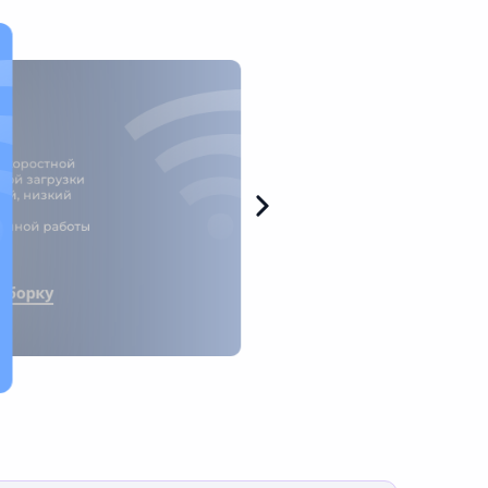
е
скоростной
рой загрузки
ий, низкий
ленной работы
дборку