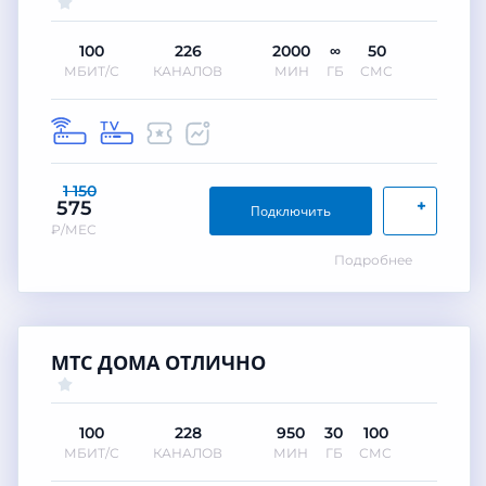
100
226
2000
∞
50
МБИТ/С
КАНАЛОВ
МИН
ГБ
СМС
1 150
+
575
Подключить
₽/МЕС
Подробнее
МТС ДОМА ОТЛИЧНО
100
228
950
30
100
МБИТ/С
КАНАЛОВ
МИН
ГБ
СМС