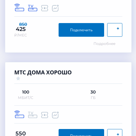
850
+
425
Подключить
₽/МЕС
Подробнее
МТС ДОМА ХОРОШО
100
30
МБИТ/С
ГБ
550
+
Подключить