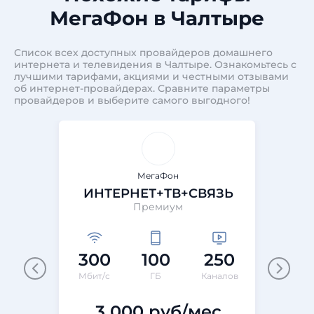
МегаФон в Чалтыре
Список всех доступных провайдеров домашнего
интернета и телевидения в Чалтыре. Ознакомьтесь с
лучшими тарифами, акциями и честными отзывами
об интернет-провайдерах. Сравните параметры
провайдеров и выберите самого выгодного!
МегаФон
ИНТЕРНЕТ+ТВ+СВЯЗЬ
Премиум
300
100
250
Мбит/с
ГБ
Каналов
М
3 000 руб/мес