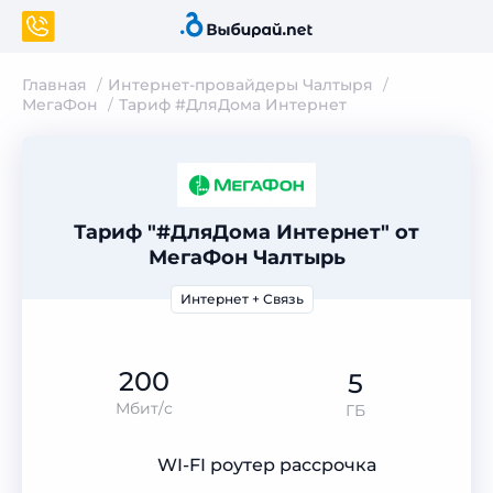
Главная
Интернет-провайдеры Чалтыря
МегаФон
Тариф #ДляДома Интернет
Тариф "#ДляДома Интернет" от
МегаФон Чалтырь
Интернет + Связь
200
5
Мбит/с
ГБ
WI-FI роутер рассрочка