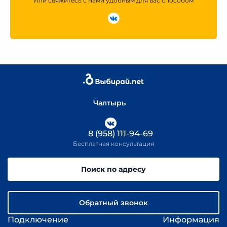
Или свяжитесь с нами удобным для вас способом
Чалтырь
8 (958) 111-94-69
Бесплатная консультация
Поиск по адресу
Обратный звонок
Подключение
Информация