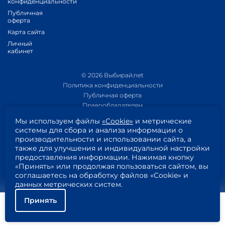
конфиденциальности
Публичная
оферта
Карта сайта
Личный
кабинет
© 2026 Выбирай.net
Политика конфиденциальности
Публичная оферта
Правообладателям
Политика обработки персональных данных
Мы используем файлы
«Cookie»
и метрические
Приложение 1
системы для сбора и анализа информации о
Приложение 2
производительности и использовании сайта, а
Пользовательское соглашение
также для улучшения и индивидуальной настройки
Согласие на обработку персональных данных
предоставления информации. Нажимая кнопку
«Принять» или продолжая пользоваться сайтом, вы
соглашаетесь на обработку файлов «Cookie» и
данных метрических систем.
Принять
Помощь
Подключить
Найти тариф