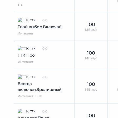
ТВ
0.0
ТТК
100
Твой выбор.Включай
МБит/с
Интернет
0.0
ТТК
100
ТТК Про
МБит/с
Интернет
0.0
ТТК
Всегда
100
включен.Зрелищный
МБит/с
Интернет + ТВ
0.0
ТТК
100
Комфорт Плюс