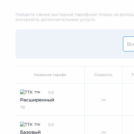
Найдите самые выгодные тарифные планы на домашн
интернета, дополнительные услуги.
Название тарифа
Скорость
Т
0.0
ТТК
—
Расширенный
ТВ
0.0
ТТК
—
Базовый