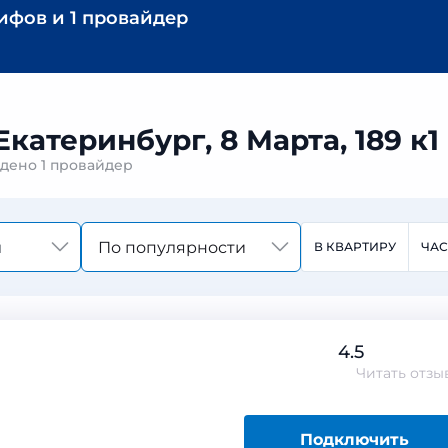
рифов
и
1 провайдер
катеринбург, 8 Марта, 189 к1
айдено
1 провайдер
По популярности
В КВАРТИРУ
ЧА
4.5
Читать
отзы
Подключить