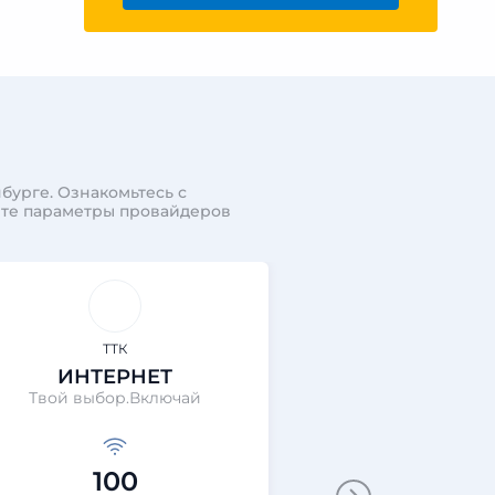
бурге. Ознакомьтесь с
ите параметры провайдеров
ТТК
ТТК
ИНТЕРНЕТ
ИНТЕР
Твой выбор.Включай
ТТК П
100
10