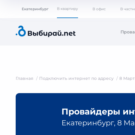
В квартиру
Екатеринбург
В офис
В част
Пров
Главная
Подключить интернет по адресу
8 Март
Провайдеры инт
Екатеринбург, 8 Мар