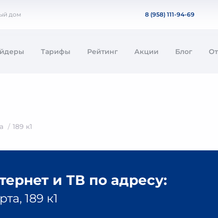
ный дом
8 (958) 111-94-69
айдеры
Тарифы
Рейтинг
Акции
Блог
О
а
189 к1
ернет и ТВ по адресу:
та, 189 к1