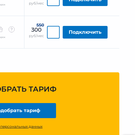
руб/мес
арок
550
300
Подключить
руб/мес
арок
ОБРАТЬ ТАРИФ
добрать тариф
 персональных данных