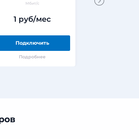
Мбит/с
Мбит/
1 руб/мес
500 ру
Подключить
Подклю
Подробнее
Подроб
ров