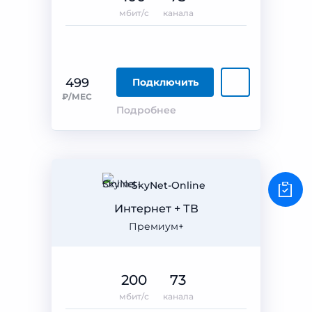
мбит/с
канала
499
Подключить
₽/МЕС
Подробнее
SkyNet-Online
Интернет + ТВ
Премиум+
200
73
мбит/с
канала