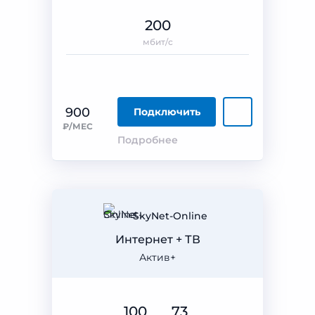
200
мбит/с
900
Подключить
₽/МЕС
Подробнее
SkyNet-Online
Интернет + ТВ
Актив+
100
73