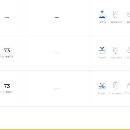
—
—
Роутер
Приставка
Под
73
—
Канала
Роутер
Приставка
Под
73
—
Канала
Роутер
Приставка
Под