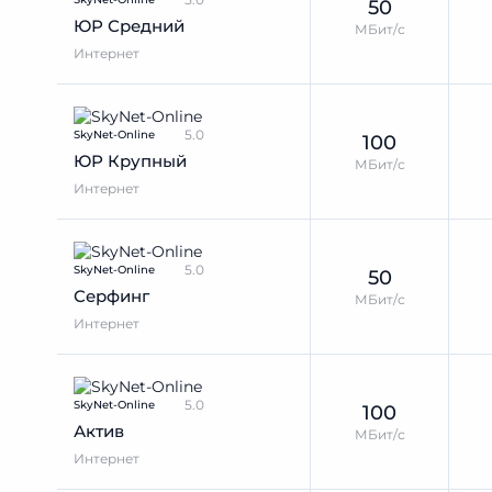
50
ЮР Средний
МБит/с
Интернет
5.0
SkyNet-Online
100
ЮР Крупный
МБит/с
Интернет
5.0
SkyNet-Online
50
Серфинг
МБит/с
Интернет
5.0
SkyNet-Online
100
Актив
МБит/с
Интернет