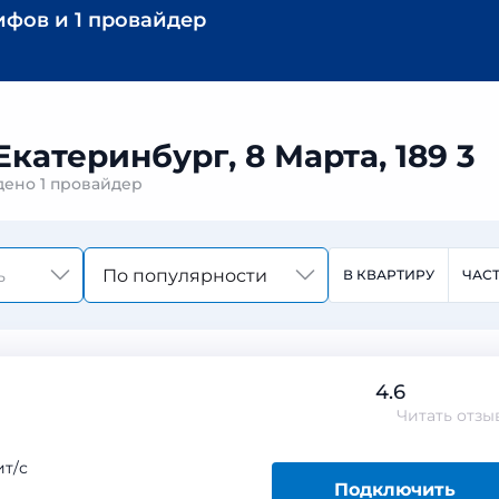
ифов
и
1 провайдер
катеринбург, 8 Марта, 189 3
йдено
1 провайдер
По популярности
В КВАРТИРУ
ЧАС
4.6
Читать
отзы
т/с
Подключить