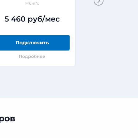
Мбит/с
Мбит/
5 460 руб/мес
380 ру
Подключить
Подклю
Подробнее
Подроб
ров