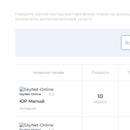
Найдите самые выгодные тарифные планы на домашн
интернета, дополнительные услуги.
Название тарифа
Скорость
Т
5.0
SkyNet-Online
10
ЮР Малый
МБит/с
Интернет
5.0
SkyNet-Online