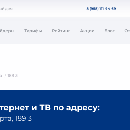
ный дом
8 (958) 111-94-69
айдеры
Тарифы
Рейтинг
Акции
Блог
О
а
189 3
ернет и ТВ по адресу:
та, 189 3