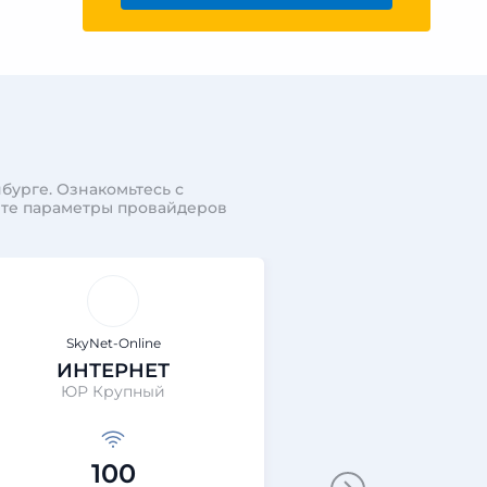
бурге. Ознакомьтесь с
ите параметры провайдеров
SkyNet-Online
SkyNet-On
ИНТЕРНЕТ
ИНТЕР
ЮР Крупный
Серфи
100
50