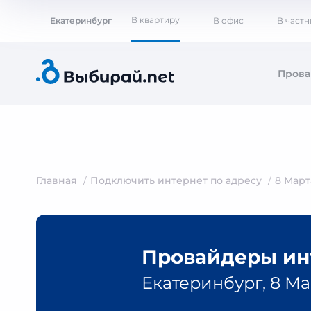
В квартиру
Екатеринбург
В офис
В част
Пров
Главная
Подключить интернет по адресу
8 Март
Провайдеры инт
Екатеринбург, 8 Мар