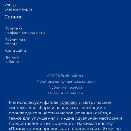
Улицы
Екатеринбурга
Сервис
Политика
конфиденциальности
Публичная
оферта
Карта сайта
Личный
кабинет
© 2026 Выбирай.net
Политика конфиденциальности
Публичная оферта
Правообладателям
Политика обработки персональных данных
Мы используем файлы
«Cookie»
и метрические
Приложение 1
системы для сбора и анализа информации о
Приложение 2
производительности и использовании сайта, а
Пользовательское соглашение
также для улучшения и индивидуальной настройки
Согласие на обработку персональных данных
предоставления информации. Нажимая кнопку
«Принять» или продолжая пользоваться сайтом, вы