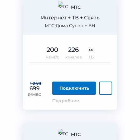
МТС
Интернет + ТВ + Связь
МТС Дома Супер + ВН
200
226
∞
мбит/с
каналов
ГБ
1 249
699
Подключить
₽/МЕС
Подробнее
МТС