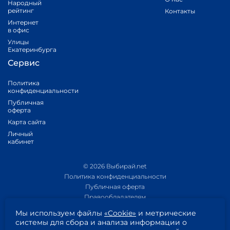
Народный
рейтинг
Контакты
Интернет
в офис
Улицы
Екатеринбурга
Сервис
Политика
конфиденциальности
Публичная
оферта
Карта сайта
Личный
кабинет
© 2026 Выбирай.net
Политика конфиденциальности
Публичная оферта
Правообладателям
Политика обработки персональных данных
Мы используем файлы
«Cookie»
и метрические
Приложение 1
системы для сбора и анализа информации о
Приложение 2