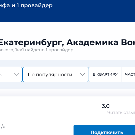
ифа
и
1 провайдер
Екатеринбург, Академика Вонс
кого, 1/а/1 найдено
1 провайдер
По популярности
В КВАРТИРУ
ЧАС
3.0
Читать
отзы
/с
Подключить