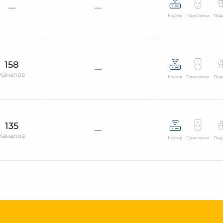
—
—
Роутер
Приставка
Под
158
—
Каналов
Роутер
Приставка
Под
135
—
Каналов
Роутер
Приставка
Под