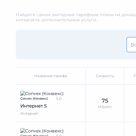
Найдите самые выгодные тарифные планы на домашн
интернета, дополнительные услуги.
Название тарифа
Скорость
Т
5.0
Convex (Конвекс)
75
Интернет S
МБит/с
Интернет
5.0
Convex (Конвекс)