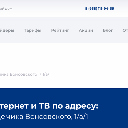
ный дом
8 (958) 111-94-69
айдеры
Тарифы
Рейтинг
Акции
Блог
О
ика Вонсовского
1/а/1
ернет и ТВ по адресу:
емика Вонсовского, 1/а/1