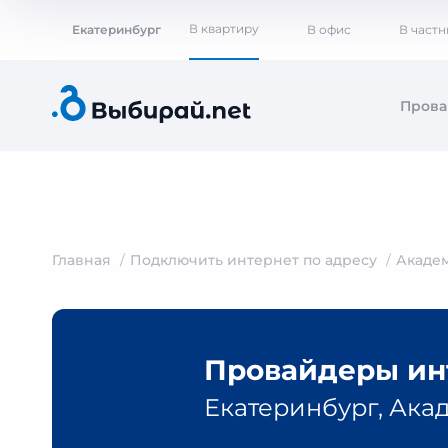
В квартиру
Екатеринбург
В офис
В част
Пров
Главная
Подключить интернет по адресу
Академ
Провайдеры инт
Екатеринбург, Акад