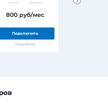
Мбит/с
Каналов
Мбит/с
800 руб/мес
650 ру
Подключить
Подклю
Подробнее
Подроб
ров