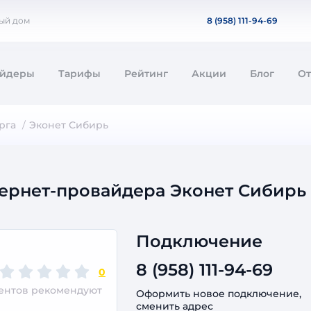
ный дом
8 (958) 111-94-69
айдеры
Тарифы
Рейтинг
Акции
Блог
О
рга
Эконет Сибирь
ернет-провайдера Эконет Сибирь
Подключение
8 (958) 111-94-69
0
иентов рекомендуют
Оформить новое подключение,
сменить адрес