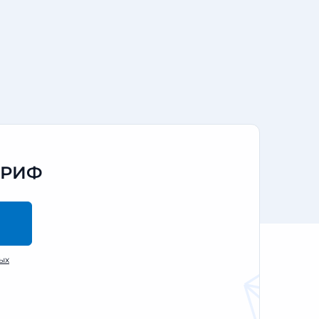
АРИФ
ых