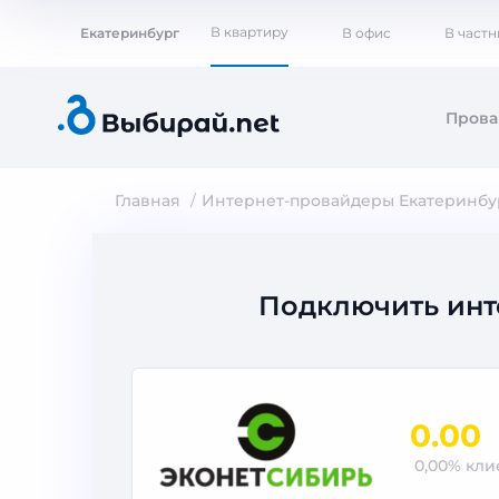
В квартиру
Екатеринбург
В офис
В част
Пров
Главная
Интернет-провайдеры Екатеринбу
Подключить инт
0.00
0,00% кл