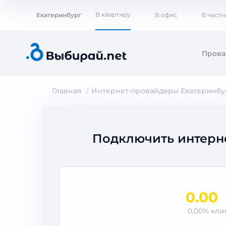
В квартиру
Екатеринбург
В офис
В част
Пров
Главная
Интернет-провайдеры Екатеринбу
Подключить интерн
0.00
0,00% кл