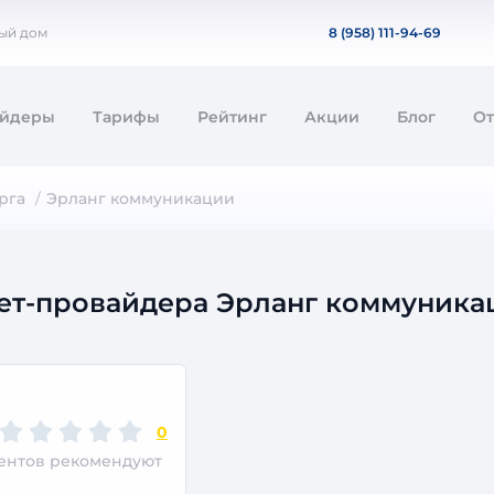
ный дом
8 (958) 111-94-69
айдеры
Тарифы
Рейтинг
Акции
Блог
О
рга
Эрланг коммуникации
ет-провайдера Эрланг коммуника
0
иентов рекомендуют