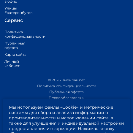
в офис
Улицы
Екатеринбурга
Сервис
Политика
конфиденциальности
Публичная
оферта
Карта сайта
Личный
кабинет
© 2026 Выбирай.net
Политика конфиденциальности
Публичная оферта
Правообладателям
Политика обработки персональных данных
Мы используем файлы
«Cookie»
и метрические
Приложение 1
системы для сбора и анализа информации о
Приложение 2
производительности и использовании сайта, а
Согласие на обработку персональных данных
также для улучшения и индивидуальной настройки
Пользовательское соглашение
предоставления информации. Нажимая кнопку