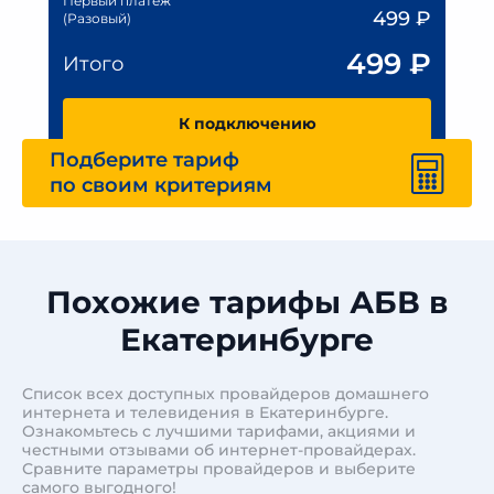
Первый платеж
499
₽
(Разовый)
499
₽
Итого
К подключению
Подберите тариф
по своим критериям
Похожие тарифы АБВ в
Екатеринбурге
Список всех доступных провайдеров домашнего
интернета и телевидения в Екатеринбурге.
Ознакомьтесь с лучшими тарифами, акциями и
честными отзывами об интернет-провайдерах.
Сравните параметры провайдеров и выберите
самого выгодного!