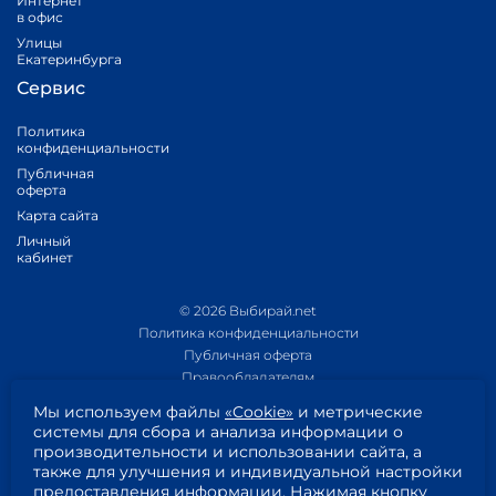
Интернет
в офис
Улицы
Екатеринбурга
Сервис
Политика
конфиденциальности
Публичная
оферта
Карта сайта
Личный
кабинет
© 2026 Выбирай.net
Политика конфиденциальности
Публичная оферта
Правообладателям
Политика обработки персональных данных
Мы используем файлы
«Cookie»
и метрические
Приложение 1
системы для сбора и анализа информации о
Приложение 2
производительности и использовании сайта, а
Согласие на обработку персональных данных
также для улучшения и индивидуальной настройки
Пользовательское соглашение
предоставления информации. Нажимая кнопку