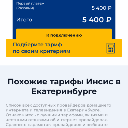
Первый платеж
5 400
₽
(Разовый)
5 400
₽
Итого
К подключению
Подберите тариф
по своим критериям
Похожие тарифы Инсис в
Екатеринбурге
Список всех доступных провайдеров домашнего
интернета и телевидения в Екатеринбурге.
Ознакомьтесь с лучшими тарифами, акциями и
честными отзывами об интернет-провайдерах.
Сравните параметры провайдеров и выберите