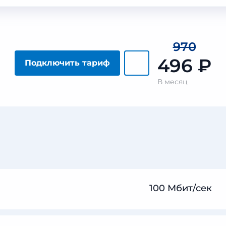
970
496
₽
Подключить тариф
В месяц
100 Мбит/сек