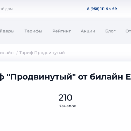
ный дом
8 (958) 111-94-69
айдеры
Тарифы
Рейтинг
Акции
Блог
О
билайн
Тариф Продвинутый
ф "Продвинутый" от билайн 
210
Каналов