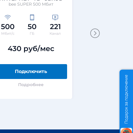
bee SUPER 500 Мбит
bee SUPER 1
500
50
221
100
5
Мбит/с
ГБ
Канал
Мбит/с
ГБ
430 руб/мес
330 ру
Подключить
Подклю
Подарок за подключение
Подробнее
Подроб