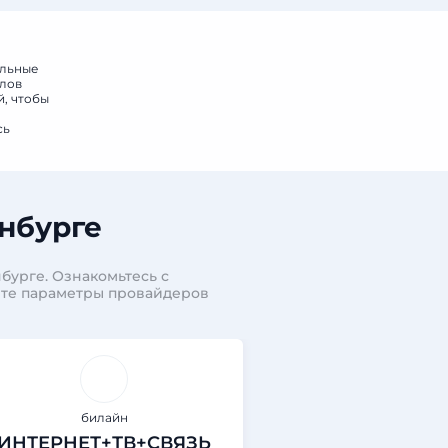
альные
алов
й, чтобы
сь
нбурге
бурге. Ознакомьтесь с
ите параметры провайдеров
билайн
билай
ИНТЕРНЕТ+ТВ+СВЯЗЬ
ИНТЕРНЕТ+