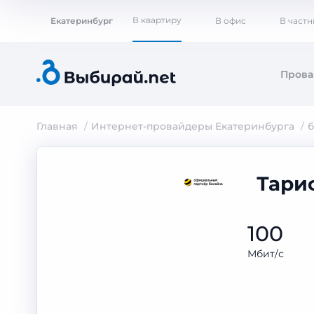
В квартиру
Екатеринбург
В офис
В част
Пров
Главная
Интернет-провайдеры Екатеринбурга
Тари
100
Мбит/с