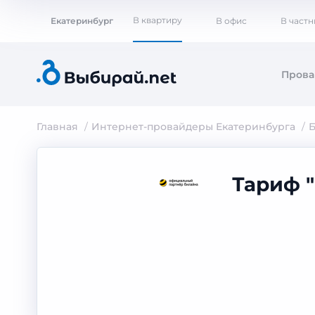
В квартиру
Екатеринбург
В офис
В част
Пров
Главная
Интернет-провайдеры Екатеринбурга
Б
Тариф 