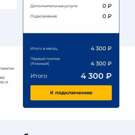
0
₽
Дополнительные услуги
0 ₽
Подключение
4 300
₽
Итого в месяц
Первый платеж
4 300
₽
(Разовый)
пакетах
4 300
₽
Итого
овы
ес и
К подключению