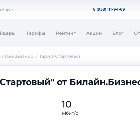
ный дом
8 (958) 111-94-69
айдеры
Тарифы
Рейтинг
Акции
Блог
О
илайн.Бизнес
Тариф Стартовый
"Стартовый" от Билайн.Бизне
10
Мбит/с