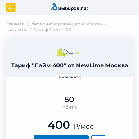
Главная
Интернет-провайдеры Москвы
NewLime
Тариф Лайм 400
Тариф "Лайм 400" от NewLime Москва
Интернет
50
Мбит/с
400
₽
/мес