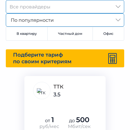
По популярности
В квартиру
Частный дом
Офис
Подберите тариф
по своим критериям
ТТК
3.5
1
500
от
до
руб/мес
Мбит/сек