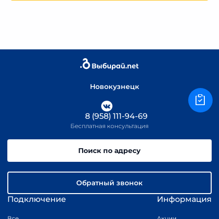
Новокузнецк
8 (958) 111-94-69
Бесплатная консультация
Поиск по адресу
Обратный звонок
Подключение
Информация
Все
Акции