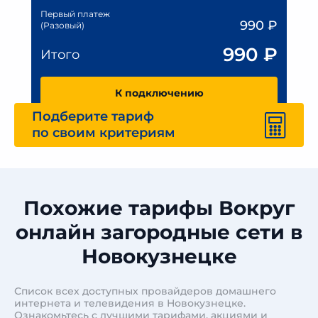
Первый платеж
990
₽
(Разовый)
990
₽
Итого
К подключению
Подберите тариф
по своим критериям
Похожие тарифы Вокруг
онлайн загородные сети в
Новокузнецке
Список всех доступных провайдеров домашнего
интернета и телевидения в Новокузнецке.
Ознакомьтесь с лучшими тарифами, акциями и