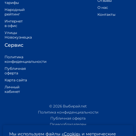
Отзывы
тарифы
О нас
Народный
рейтинг
Контакты
Интернет
в офис
Улицы
Новокузнецка
Сервис
Политика
конфиденциальности
Публичная
оферта
Карта сайта
Личный
кабинет
© 2026 Выбирай.net
Политика конфиденциальности
Публичная оферта
Правообладателям
Политика обработки персональных данных
Мы используем файлы
«Cookie»
и метрические