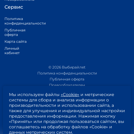
Сервис
Политика
конфиденциальности
Публичная
оферта
Карта сайта
Личный
кабинет
© 2026 Выбирай.net
Политика конфиденциальности
Публичная оферта
Правообладателям
Политика обработки персональных данных
Мы используем файлы
«Cookie»
и метрические
Приложение 1
системы для сбора и анализа информации о
Приложение 2
производительности и использовании сайта, а
Пользовательское соглашение
также для улучшения и индивидуальной настройки
Согласие на обработку персональных данных
предоставления информации. Нажимая кнопку
«Принять» или продолжая пользоваться сайтом, вы
соглашаетесь на обработку файлов «Cookie» и
данных метрических систем.