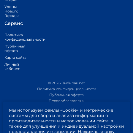
Улицы
Нового
Городка
Сервис
Политика
конфиденциальности
Публичная
оферта
Карта сайта
Личный
кабинет
© 2026 Выбирай.net
Политика конфиденциальности
Публичная оферта
Правообладателям
Политика обработки персональных данных
Мы используем файлы
«Cookie»
и метрические
Приложение 1
системы для сбора и анализа информации о
Приложение 2
производительности и использовании сайта, а
Пользовательское соглашение
также для улучшения и индивидуальной настройки
Согласие на обработку персональных данных
предоставления информации. Нажимая кнопку