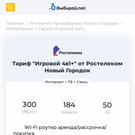
Главная
Интернет-провайдеры Нового Городка
Ростелеком
Тариф Игровой 4в1+
Тариф "Игровой 4в1+" от Ростелеком
Новый Городок
Интернет + ТВ + Связь
300
184
50
Мбит/с
Канала
ГБ
WI-FI роутер аренда/рассрочка/
покупка