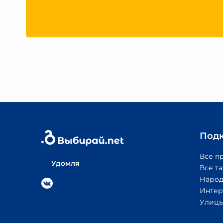
Под
Все п
Удомля
Все т
Народ
Интер
Улицы