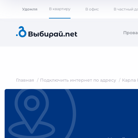
В квартиру
Удомля
В офис
В частный д
Пров
Главная
Подключить интернет по адресу
Карла 