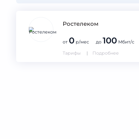
Ростелеком
0
100
от
р/мес до
Мбит/с
Тарифы
Подробнее