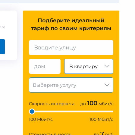
Подберите идеальный
вы
тариф по своим критериям
В квартиру
100
Скорость интернета
до
мбит/с
100 Мбит/с
100 Мбит/с
7
Стоимость в месяц
до
руб