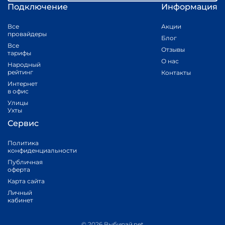
Подключение
Информация
Все
Акции
провайдеры
Блог
Все
Отзывы
тарифы
О нас
Народный
рейтинг
Контакты
Интернет
в офис
Улицы
Ухты
Сервис
Политика
конфиденциальности
Публичная
оферта
Карта сайта
Личный
кабинет
© 2026 Выбирай.net