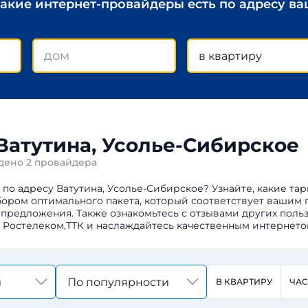
какие интернет-провайдеры есть по адресу в
в квартиру
 Ватутина, Усолье-Сибирское
йдено
2 провайдера
 по адресу Ватутина, Усолье-Сибирское? Узнайте, какие та
бором оптимального пакета, который соответствует вашим 
предложения. Также ознакомьтесь с отзывами других польз
к Ростелеком,ТТК и наслаждайтесь качественным интернето
По популярности
В КВАРТИРУ
ЧА