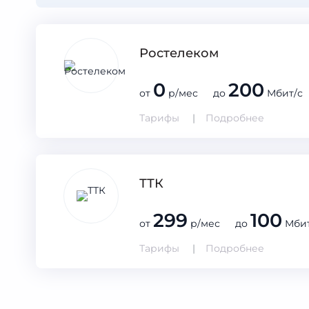
Ростелеком
0
200
от
р/мес до
Мбит/с
Тарифы
Подробнее
ТТК
299
100
от
р/мес до
Мбит
Тарифы
Подробнее