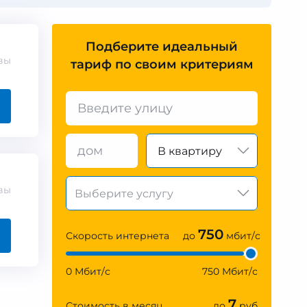
Подберите идеальный
вы
тариф по своим критериям
В квартиру
вы
750
Скорость интернета
до
мбит/с
0 Мбит/с
750 Мбит/с
7
Стоимость в месяц
до
руб