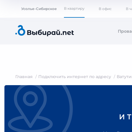
В квартиру
Усолье-Сибирское
В офис
В 
Пров
Главная
Подключить интернет по адресу
Ватути
И 