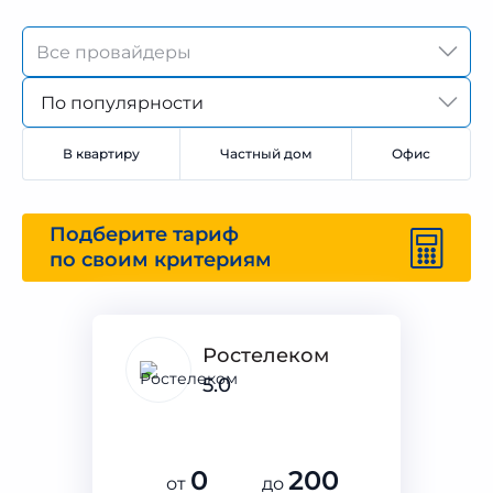
По популярности
В квартиру
Частный дом
Офис
Подберите тариф
по своим критериям
Ростелеком
5.0
0
200
от
до