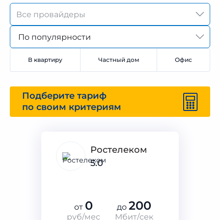
По популярности
В квартиру
Частный дом
Офис
Подберите тариф
по своим критериям
Ростелеком
5.0
0
200
от
до
руб/мес
Мбит/сек