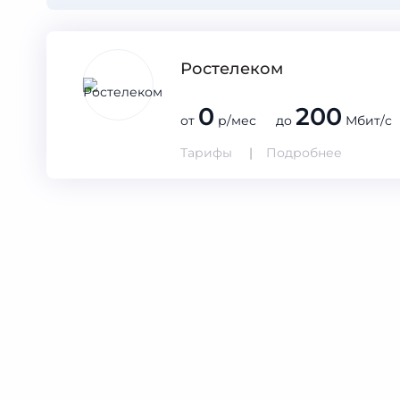
Ростелеком
0
200
от
р/мес до
Мбит/с
Тарифы
Подробнее