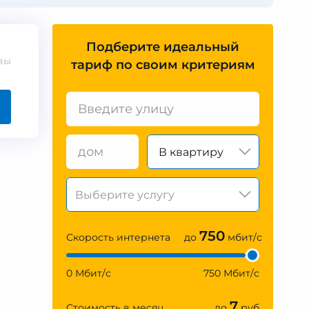
Подберите идеальный
вы
тариф по своим критериям
В квартиру
750
Скорость интернета
до
мбит/с
0 Мбит/с
750 Мбит/с
7
Стоимость в месяц
до
руб