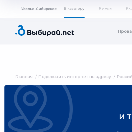
В квартиру
Усолье-Сибирское
В офис
В 
Пров
Главная
Подключить интернет по адресу
Росси
И 