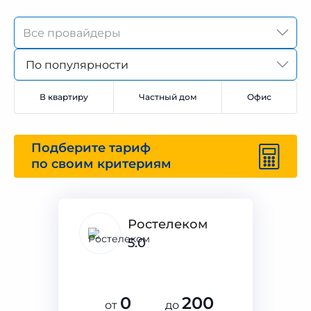
По популярности
В квартиру
Частный дом
Офис
Подберите тариф
по своим критериям
Ростелеком
5.0
0
200
от
до