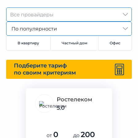
По популярности
В квартиру
Частный дом
Офис
Подберите тариф
по своим критериям
Ростелеком
5.0
0
200
от
до