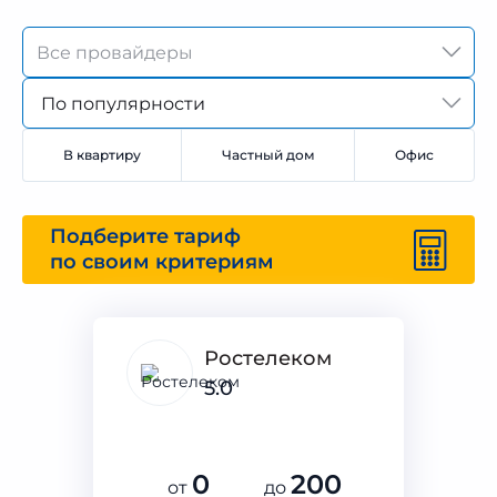
По популярности
В квартиру
Частный дом
Офис
Подберите тариф
по своим критериям
Ростелеком
5.0
0
200
от
до