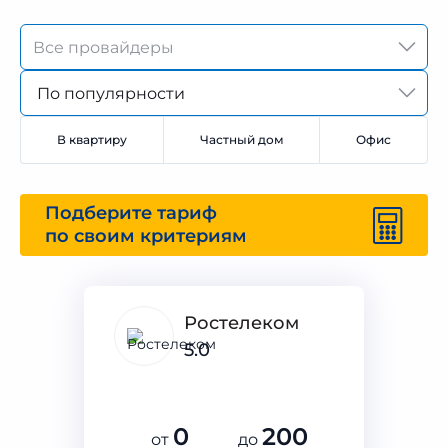
По популярности
В квартиру
Частный дом
Офис
Подберите тариф
по своим критериям
Ростелеком
5.0
0
200
от
до