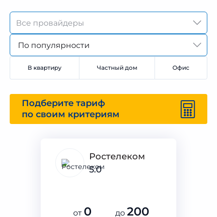
По популярности
В квартиру
Частный дом
Офис
Подберите тариф
по своим критериям
Ростелеком
5.0
0
200
от
до