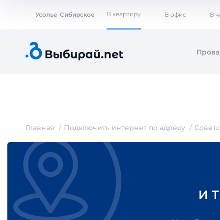
В квартиру
Усолье-Сибирское
В офис
В 
Пров
Главная
Подключить интернет по адресу
Совет
И 