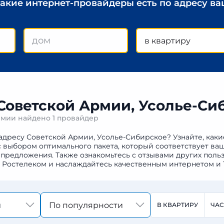
какие интернет-провайдеры есть по адресу в
в квартиру
 Советской Армии, Усолье-Си
Армии найдено
1 провайдер
 адресу Советской Армии, Усолье-Сибирское? Узнайте, как
 с выбором оптимального пакета, который соответствует в
предложения. Также ознакомьтесь с отзывами других польз
к Ростелеком и наслаждайтесь качественным интернетом и 
По популярности
В КВАРТИРУ
ЧА