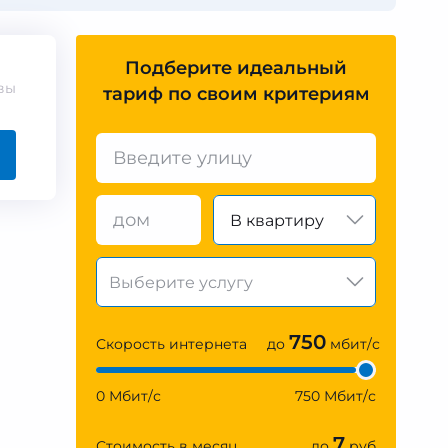
Подберите идеальный
вы
тариф по своим критериям
В квартиру
750
Скорость интернета
до
мбит/с
0 Мбит/с
750 Мбит/с
7
Стоимость в месяц
до
руб