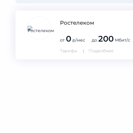
Ростелеком
0
200
от
р/мес до
Мбит/с
Тарифы
Подробнее