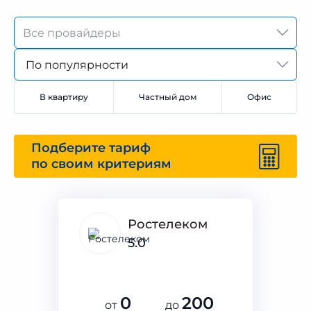
По популярности
В квартиру
Частный дом
Офис
Подберите тариф
по своим критериям
Ростелеком
5.0
0
200
от
до