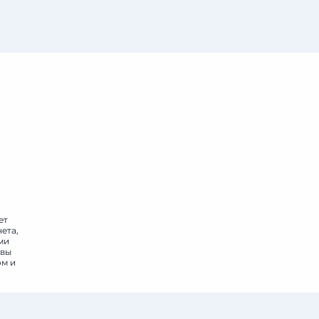
ет
ета,
ми
овы
ом и