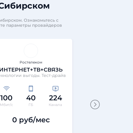
-Сибирском
ибирском. Ознакомьтесь с
ите параметры провайдеров
Ростелеком
Ростеле
ИНТЕРНЕТ+ТВ+СВЯЗЬ
ИНТЕРН
ехнологии выгоды. Тест-драйв
Технологии развл
100
40
224
100
Мбит/с
ГБ
Канала
Мбит/с
0 руб/мес
850 ру