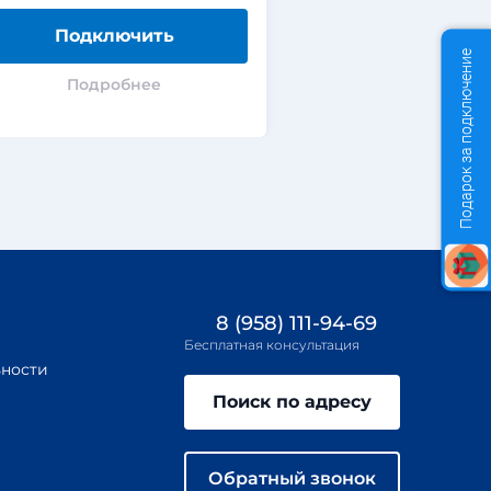
Подключить
Подклю
Подарок за подключение
Подробнее
Подроб
8 (958) 111-94-69
Бесплатная консультация
ности
Поиск по адресу
Обратный звонок