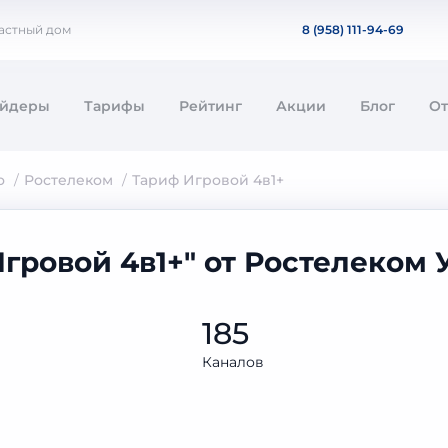
частный дом
8 (958) 111-94-69
айдеры
Тарифы
Рейтинг
Акции
Блог
О
о
Ростелеком
Тариф Игровой 4в1+
гровой 4в1+" от Ростелеком
185
Каналов