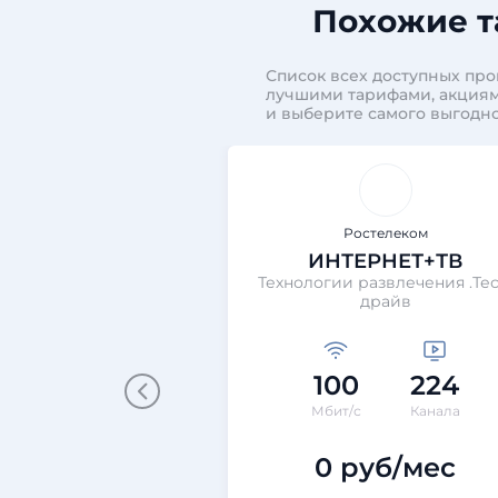
Похожие т
Список всех доступных про
лучшими тарифами, акциям
и выберите самого выгодно
Ростелеком
ИНТЕРНЕТ+ТВ
Технологии развлечения .Тес
драйв
100
224
Мбит/с
Канала
0 руб/мес