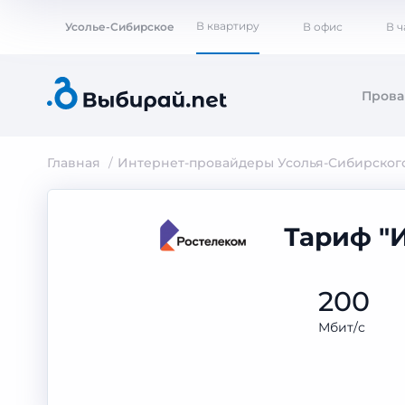
В квартиру
Усолье-Сибирское
В офис
В 
Пров
Главная
Интернет-провайдеры Усолья-Сибирског
Тариф "И
200
Мбит/с