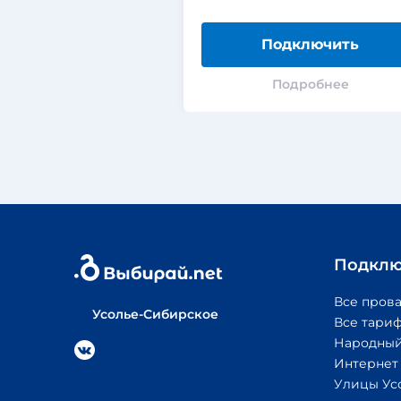
Подключить
Подробнее
Подклю
Все пров
Усолье-Сибирское
Все тари
Народный
Интернет
Улицы Ус