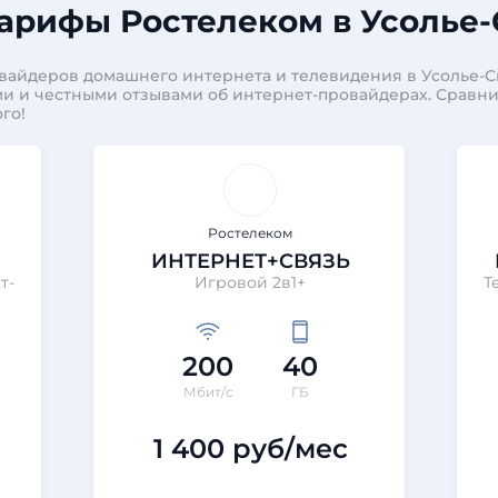
арифы Ростелеком в Усолье
вайдеров домашнего интернета и телевидения в Усолье-С
и и честными отзывами об интернет-провайдерах. Сравн
го!
Ростелеком
ИНТЕРНЕТ+СВЯЗЬ
т-
Игровой 2в1+
Т
200
40
Мбит/с
ГБ
1 400 руб/мес