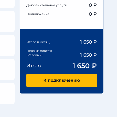
0
₽
Дополнительные услуги
0 ₽
Подключение
1 650
₽
Итого в месяц
Первый платеж
1 650
₽
(Разовый)
1 650
₽
Итого
К подключению