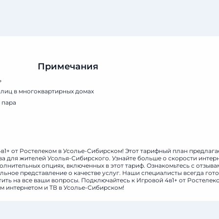
Примечания
ь
 лиц в многоквартирных домах
 пара
предоставляется только при технической возможности
4в1+ от Ростелеком в Усолье-Сибирском! Этот тарифный план предлага
а для жителей Усолья-Сибирского. Узнайте больше о скорости интерн
олнительных опциях, включенных в этот тариф. Ознакомьтесь с отзыва
льное представление о качестве услуг. Наши специалисты всегда гот
ить на все ваши вопросы. Подключайтесь к Игровой 4в1+ от Ростелек
 интернетом и ТВ в Усолье-Сибирском!