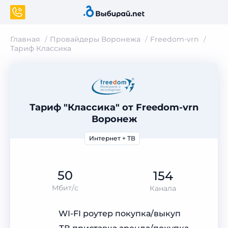
Главная
Провайдеры Воронежа
Freedom-vrn
Тариф Классика
Тариф "Классика" от Freedom-vrn
Воронеж
Интернет + ТВ
50
154
Мбит/с
Канала
WI-FI роутер покупка/выкуп