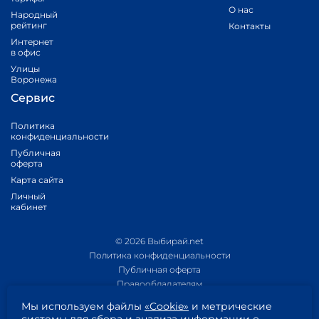
О нас
Народный
рейтинг
Контакты
Интернет
в офис
Улицы
Воронежа
Сервис
Политика
конфиденциальности
Публичная
оферта
Карта сайта
Личный
кабинет
© 2026 Выбирай.net
Политика конфиденциальности
Публичная оферта
Правообладателям
Политика обработки персональных данных
Мы используем файлы
«Cookie»
и метрические
Приложение 1