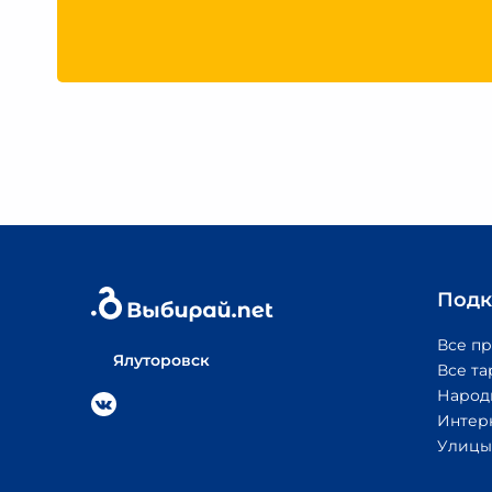
Подк
Все п
Ялуторовск
Все т
Народ
Интер
Улицы