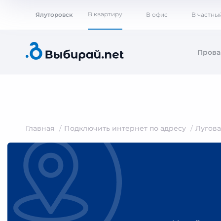
В квартиру
Ялуторовск
В офис
В частны
Пров
Главная
Подключить интернет по адресу
Лугов