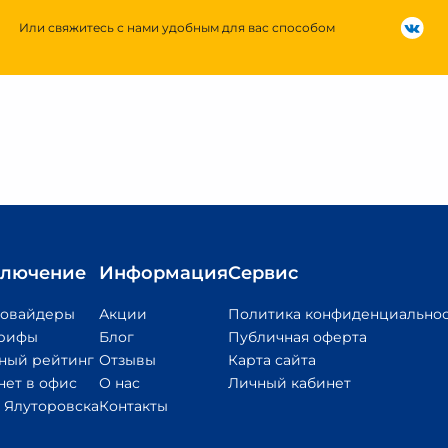
Или свяжитесь с нами удобным для вас способом
лючение
Информация
Сервис
ровайдеры
Акции
Политика конфиденциально
арифы
Блог
Публичная оферта
ный рейтинг
Отзывы
Карта сайта
нет в офис
О нас
Личный кабинет
 Ялуторовска
Контакты