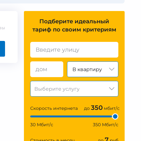
Подберите идеальный
вы
тариф по своим критериям
В квартиру
350
Скорость интернета
до
мбит/с
30 Мбит/с
350 Мбит/с
7
Стоимость в месяц
до
руб