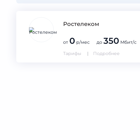
Ростелеком
0
350
от
р/мес до
Мбит/с
Тарифы
Подробнее