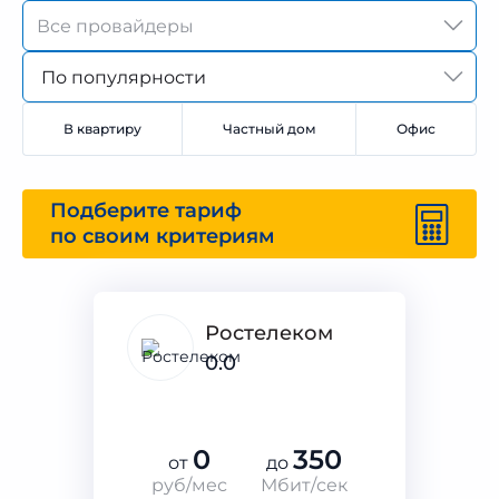
По популярности
В квартиру
Частный дом
Офис
Подберите тариф
по своим критериям
Ростелеком
0.0
0
350
от
до
руб/мес
Мбит/сек