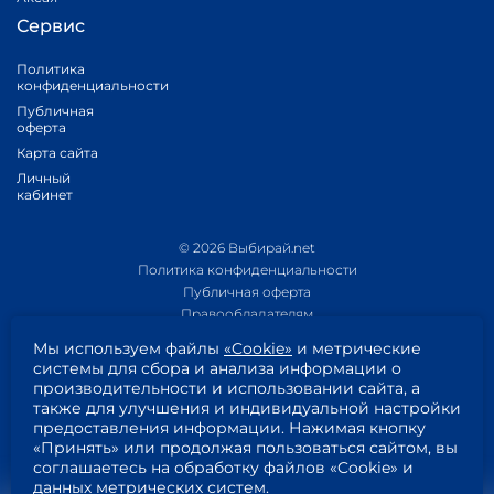
Интерактивное телевидение
. IPTV Ростелеком -
Сервис
телевидение, работающее по протоколу интернета.
Высокое качество изображения, более сотни каналов,
самые разные TV-пакеты и удобные цифровые
Политика
конфиденциальности
приставки. Компания является лидером по количеству
абонентов платного телевидения.
Публичная
оферта
Телефония.
Предлагается несколько опций –
домашний телефон и сотовая связь под брендом Tele2
Карта сайта
. Клиентам предлагаются различные тарифные планы.
Личный
Телефонная сеть компании в Красноярске рассчитана
кабинет
на более чем 700 тысяч номеров.
С компанией Ростелеком подключить интернет стало
самым обычным делом. А Проверить подключение
© 2026 Выбирай.net
вашего дома и оставить заявку на подключение можно
Политика конфиденциальности
здесь
.
Публичная оферта
Правообладателям
Политика обработки персональных данных
Мы используем файлы
«Cookie»
и метрические
Приложение 1
системы для сбора и анализа информации о
Приложение 2
производительности и использовании сайта, а
Пользовательское соглашение
также для улучшения и индивидуальной настройки
Согласие на обработку персональных данных
предоставления информации. Нажимая кнопку
«Принять» или продолжая пользоваться сайтом, вы
соглашаетесь на обработку файлов «Cookie» и
данных метрических систем.