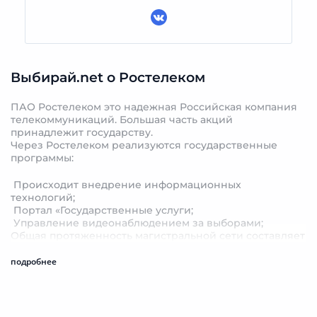
Выбирай.net о Ростелеком
ПАО Ростелеком это надежная Российская компания
телекоммуникаций. Большая часть акций
принадлежит государству.
Через Ростелеком реализуются государственные
программы:
Происходит внедрение информационных
технологий;
Портал «Государственные услуги;
Управление видеонаблюдением за выборами;
Общая протяженность магистральной сети составляет
более 500 000км.
подробнее
История Ростелеком
Организация была создана в 1992 г. Она заменила
Министерство связи СССР. В нее вошли около 20
госпредприятий связи. В 1993г. организация