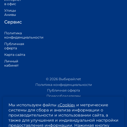
в офис
Улицы
Анивы
Сервис
Политика
конфиденциальности
Публичная
оферта
Карта сайта
Личный
кабинет
© 2026 Выбирай.net
Политика конфиденциальности
Публичная оферта
Правообладателям
Политика обработки персональных данных
Мы используем файлы
«Cookie»
и метрические
Приложение 1
системы для сбора и анализа информации о
Приложение 2
производительности и использовании сайта, а
Пользовательское соглашение
также для улучшения и индивидуальной настройки
Согласие на обработку персональных данных
предоставления информации. Нажимая кнопку