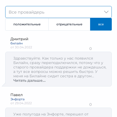
положительные
отрицательные
все
Дмитрий
билайн
от
30.04.2022
0
Здравствуйте. Как только у нас появился
Билайн, сразу переподключился, потому что у
старого провайдера поддержки не дождешься,
а тут все вопросы можно решить быстро. У
меня на Билайне сидит сестра в другом
городе, поэтому был наслышан. Очень
Читать дальше...
нравится и интернет и сотовая связь
Павел
Энфорта
от
29.04.2022
0
Уже полугода на Энфорте, перешел от