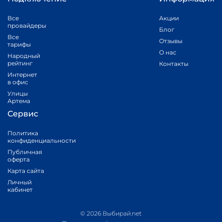
Все
Акции
провайдеры
Блог
Все
Отзывы
тарифы
О нас
Народный
рейтинг
Контакты
Интернет
в офис
Улицы
Артема
Сервис
Политика
конфиденциальности
Публичная
оферта
Карта сайта
Личный
кабинет
© 2026 Выбирай.net