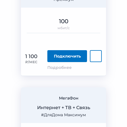
100
мбит/с
1 100
Подключить
₽/МЕС
Подробнее
МегаФон
Интернет + ТВ + Связь
#ДляДома Максимум