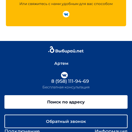
Или свяжитесь с нами удобным для вас способом
Артем
8 (958) 111-94-69
Бесплатная консультация
Поиск по адресу
Обратный звонок
Подключение
Информация