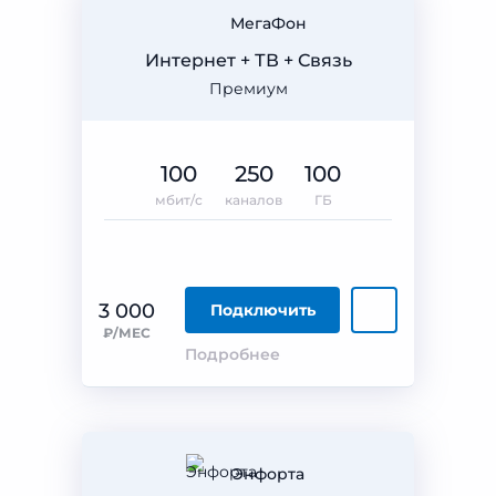
МегаФон
Интернет + ТВ + Связь
Премиум
100
250
100
мбит/с
каналов
ГБ
3 000
Подключить
₽/МЕС
Подробнее
Энфорта