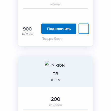
мбит/с
900
Подключить
₽/МЕС
Подробнее
KION
ТВ
KION
200
каналов