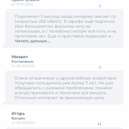
от
13.10.2022
0
Подключил 3 месяца назад интернет виснет со
скоростью 200 мбит/с. В тарифе ещë подписка
Иви большенство фильмов нету на
телевизоре, а с телефона смотрю всë есть, а на
приставке нет. Ещë и приставка подвисает и
просто ТВ смотришь бывает виснит
Читать дальше...
Михаил
Ростелеком
от
25.05.2022
0
Очень отзывчивые и дружелюбные операторы!
Услугами пользуемся уже более 7 лет. Ни раз
обращались с разными проблемами, техники
всегда приходили и помогали все решить.
Отличный интернет за приемлемую цену.
Игорь
билайн
от
25.05.2022
+1