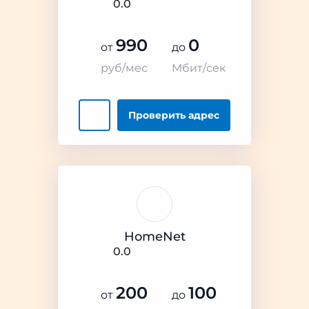
0.0
990
0
от
до
руб/мес
Мбит/сек
Проверить
адрес
HomeNet
0.0
200
100
от
до