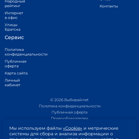
Народный
рейтинг
Контакты
Интернет
в офис
Улицы
Братска
Сервис
Политика
конфиденциальности
Публичная
оферта
Карта сайта
Личный
кабинет
© 2026 Выбирай.net
Политика конфиденциальности
Публичная оферта
Правообладателям
Политика обработки персональных данных
Мы используем файлы
«Cookie»
и метрические
Приложение 1
системы для сбора и анализа информации о
Приложение 2