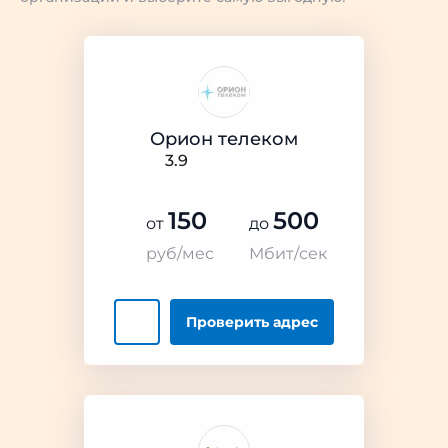
Орион телеком
3.9
150
500
от
до
руб/мес
Мбит/сек
Проверить
адрес