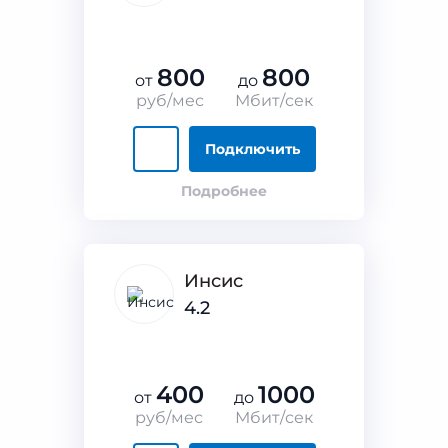
800
800
от
до
руб/мес
Мбит/сек
Подключить
Подробнее
Инсис
4.2
400
1000
от
до
руб/мес
Мбит/сек