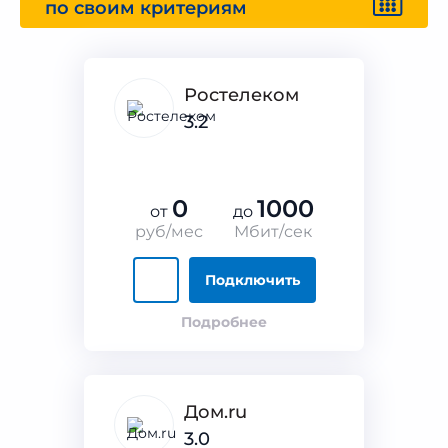
по своим критериям
Ростелеком
3.2
0
1000
от
до
руб/мес
Мбит/сек
Подключить
Подробнее
Дом.ru
3.0